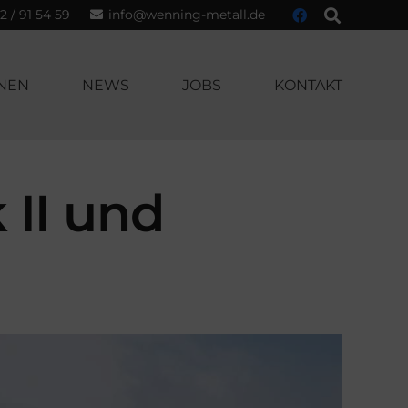
2 / 91 54 59
info@wenning-metall.de
NEN
NEWS
JOBS
KONTAKT
 II und