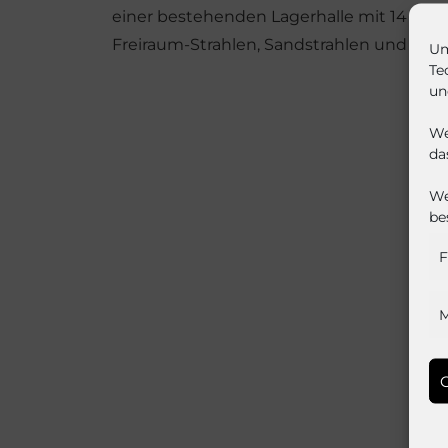
einer bestehenden Lagerhalle mit 14 m x 
Freiraum-Strahlen, Sandstrahlen und Indu
Um
Te
un
We
da
We
be
F
M
C