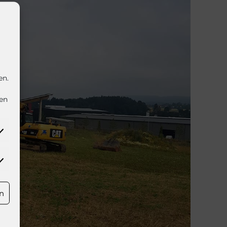
en.
nen
rketing
rn