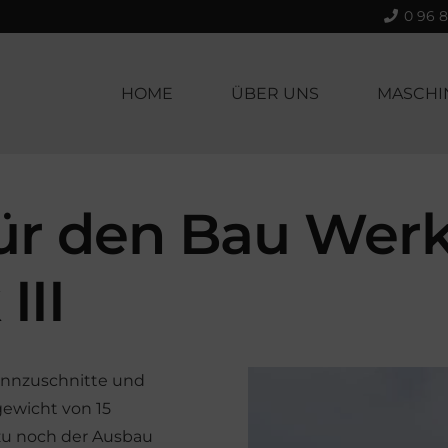
0 96 8
HOME
ÜBER UNS
MASCHI
ür den Bau Werk
III
rennzuschnitte und
ewicht von 15
azu noch der Ausbau