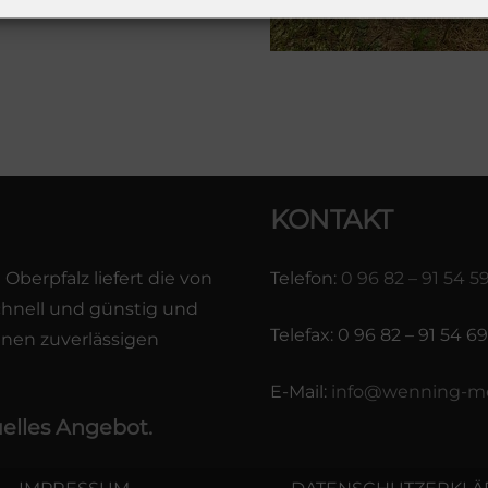
KONTAKT
berpfalz liefert die von
Telefon:
0 96 82 – 91 54 5
chnell und günstig und
Telefax: 0 96 82 – 91 54 69
einen zuverlässigen
E-Mail:
info@wenning-me
uelles Angebot.