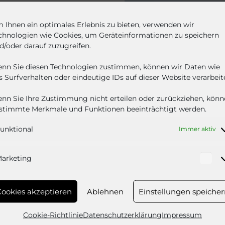
50 m für Durchlauf-
strielackierungen.
 Ihnen ein optimales Erlebnis zu bieten, verwenden wir
chnologien wie Cookies, um Geräteinformationen zu speichern
d/oder darauf zuzugreifen.
nn Sie diesen Technologien zustimmen, können wir Daten wie
s Surfverhalten oder eindeutige IDs auf dieser Website verarbeit
nn Sie Ihre Zustimmung nicht erteilen oder zurückziehen, kön
stimmte Merkmale und Funktionen beeinträchtigt werden.
unktional
Immer aktiv
arketing
Ma
ookies akzeptieren
Ablehnen
Einstellungen speiche
Cookie-Richtlinie
Datenschutzerklärung
Impressum