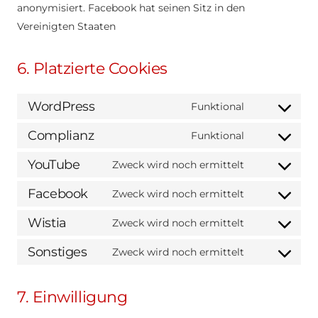
anonymisiert. Facebook hat seinen Sitz in den
Vereinigten Staaten
6. Platzierte Cookies
WordPress
Funktional
Consent
to
Complianz
Funktional
Consent
service
to
YouTube
Zweck wird noch ermittelt
wordpress
Consent
service
to
Facebook
Zweck wird noch ermittelt
complianz
Consent
service
to
Wistia
Zweck wird noch ermittelt
youtube
Consent
service
to
Sonstiges
Zweck wird noch ermittelt
facebook
Consent
service
to
wistia
7. Einwilligung
service
sonstiges